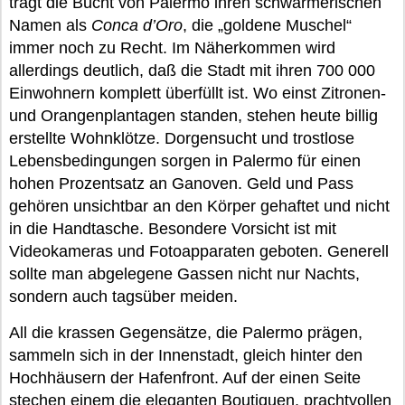
trägt die Bucht von Palermo ihren schwärmerischen
Namen als
Conca d’Oro
, die „goldene Muschel“
immer noch zu Recht. Im Näherkommen wird
allerdings deutlich, daß die Stadt mit ihren 700 000
Einwohnern komplett überfüllt ist. Wo einst Zitronen-
und Orangenplantagen standen, stehen heute billig
erstellte Wohnklötze. Dorgensucht und trostlose
Lebensbedingungen sorgen in Palermo für einen
hohen Prozentsatz an Ganoven. Geld und Pass
gehören unsichtbar an den Körper gehaftet und nicht
in die Handtasche. Besondere Vorsicht ist mit
Videokameras und Fotoapparaten geboten. Generell
sollte man abgelegene Gassen nicht nur Nachts,
sondern auch tagsüber meiden.
All die krassen Gegensätze, die Palermo prägen,
sammeln sich in der Innenstadt, gleich hinter den
Hochhäusern der Hafenfront. Auf der einen Seite
stechen einem die eleganten Boutiquen, prachtvollen